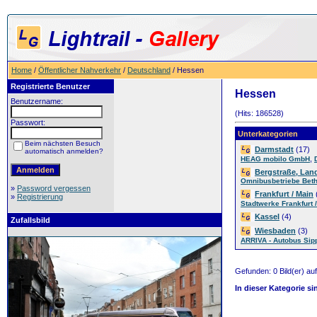
Home
/
Öffentlicher Nahverkehr
/
Deutschland
/ Hessen
Registrierte Benutzer
Hessen
Benutzername:
(Hits: 186528)
Passwort:
Unterkategorien
Beim nächsten Besuch
Darmstadt
(17)
automatisch anmelden?
,
HEAG mobilo GmbH
Bergstraße, Lan
Omnibusbetriebe Bet
»
Password vergessen
Frankfurt / Main
»
Registrierung
Stadtwerke Frankfurt 
Kassel
(4)
Zufallsbild
Wiesbaden
(3)
ARRIVA - Autobus Si
Gefunden: 0 Bild(er) auf 
In dieser Kategorie si