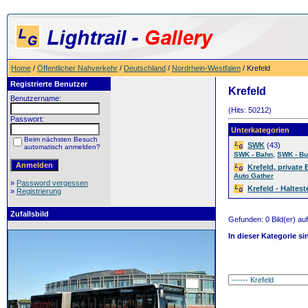
Home
/
Öffentlicher Nahverkehr
/
Deutschland
/
Nordrhein-Westfalen
/ Krefeld
Registrierte Benutzer
Krefeld
Benutzername:
(Hits: 50212)
Passwort:
Unterkategorien
Beim nächsten Besuch
SWK
(43)
automatisch anmelden?
,
SWK - Bahn
SWK - B
Krefeld, privat
Auto Gather
»
Password vergessen
Krefeld - Haltes
»
Registrierung
Zufallsbild
Gefunden: 0 Bild(er) auf 
In dieser Kategorie si