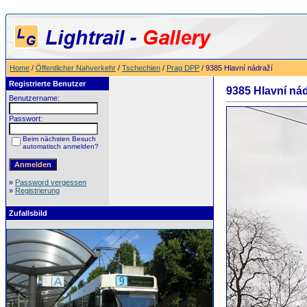
Home
/
Öffentlicher Nahverkehr
/
Tschechien
/
Prag DPP
/ 9385 Hlavní nádraží
Registrierte Benutzer
9385 Hlavní nád
Benutzername:
Passwort:
Beim nächsten Besuch
automatisch anmelden?
»
Password vergessen
»
Registrierung
Zufallsbild