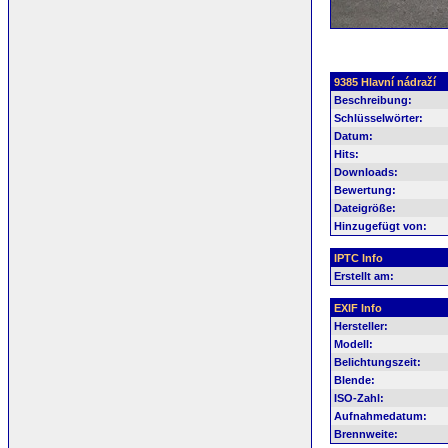
9385 Hlavní nádraží
Beschreibung:
Schlüsselwörter:
Datum:
Hits:
Downloads:
Bewertung:
Dateigröße:
Hinzugefügt von:
IPTC Info
Erstellt am:
EXIF Info
Hersteller:
Modell:
Belichtungszeit:
Blende:
ISO-Zahl:
Aufnahmedatum:
Brennweite: