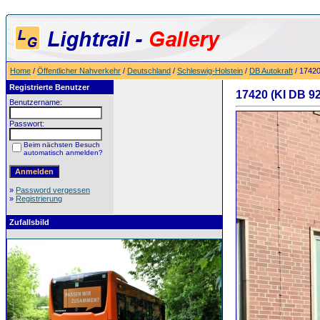
Home
/
Öffentlicher Nahverkehr
/
Deutschland
/
Schleswig-Holstein
/
DB Autokraft
/ 17420
Registrierte Benutzer
17420 (KI DB 92
Benutzername:
Passwort:
Beim nächsten Besuch
automatisch anmelden?
»
Password vergessen
»
Registrierung
Zufallsbild