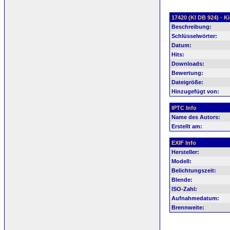
17420 (KI DB 924) · 
Beschreibung:
Schlüsselwörter:
Datum:
Hits:
Downloads:
Bewertung:
Dateigröße:
Hinzugefügt von:
IPTC Info
Name des Autors:
Erstellt am:
EXIF Info
Hersteller:
Modell:
Belichtungszeit:
Blende:
ISO-Zahl:
Aufnahmedatum:
Brennweite: