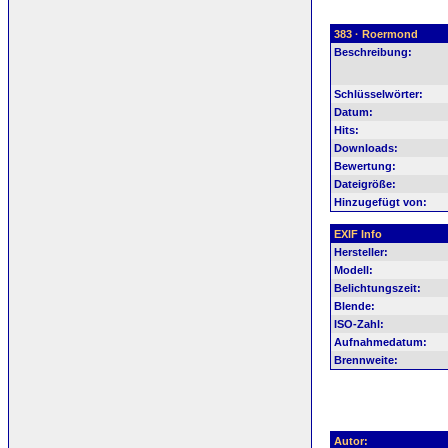
383 · Roermond
Beschreibung:
Schlüsselwörter:
Datum:
Hits:
Downloads:
Bewertung:
Dateigröße:
Hinzugefügt von:
EXIF Info
Hersteller:
Modell:
Belichtungszeit:
Blende:
ISO-Zahl:
Aufnahmedatum:
Brennweite:
Autor: