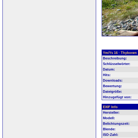
Ym/Ys 16 · Thyborøn
Beschreibung:
Schlüsselwörter:
Datum:
Hits:
Downloads:
Bewertung:
Dateigröße:
Hinzugefügt von:
EXIF Info
Hersteller:
Modell:
Belichtungszeit:
Blende:
ISO-Zahl: