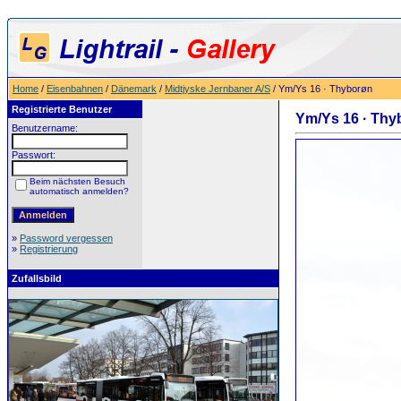
Home
/
Eisenbahnen
/
Dänemark
/
Midtjyske Jernbaner A/S
/ Ym/Ys 16 · Thyborøn
Registrierte Benutzer
Ym/Ys 16 · Thy
Benutzername:
Passwort:
Beim nächsten Besuch
automatisch anmelden?
»
Password vergessen
»
Registrierung
Zufallsbild