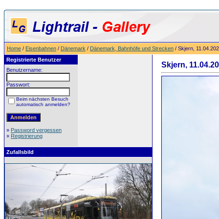
Home
/
Eisenbahnen
/
Dänemark
/
Dänemark, Bahnhöfe und Strecken
/ Skjern, 11.04.20
Registrierte Benutzer
Skjern, 11.04.2
Benutzername:
Passwort:
Beim nächsten Besuch
automatisch anmelden?
»
Password vergessen
»
Registrierung
Zufallsbild