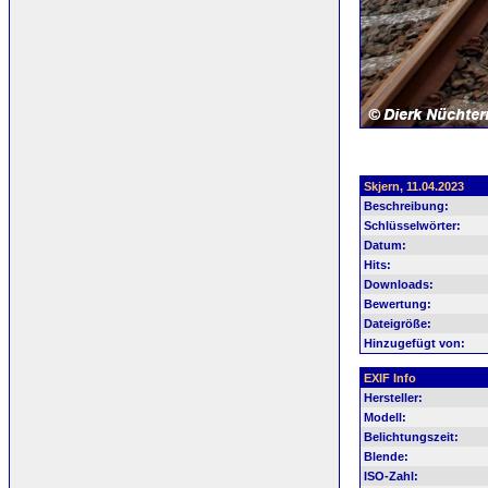
Skjern, 11.04.2023
Beschreibung:
Schlüsselwörter:
Datum:
Hits:
Downloads:
Bewertung:
Dateigröße:
Hinzugefügt von:
EXIF Info
Hersteller:
Modell:
Belichtungszeit:
Blende:
ISO-Zahl: