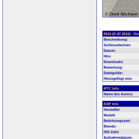
6524 (D AT 6524) · Dü
Beschreibung:
Schlüsselwörter:
Datum:
Hits:
Downloads:
Bewertung:
Dateigröße:
Hinzugefügt von:
IPTC Info
Name des Autors:
EXIF Info
Hersteller:
Modell:
Belichtungszeit:
Blende:
ISO-Zahl:
Aufnahmedatum: