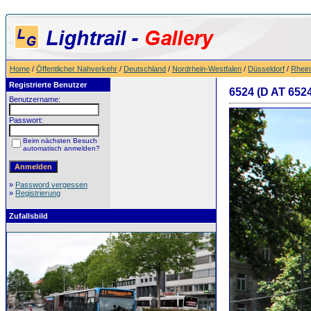
Home
/
Öffentlicher Nahverkehr
/
Deutschland
/
Nordrhein-Westfalen
/
Düsseldorf
/
Rhein
Registrierte Benutzer
6524 (D AT 6524
Benutzername:
Passwort:
Beim nächsten Besuch
automatisch anmelden?
»
Password vergessen
»
Registrierung
Zufallsbild