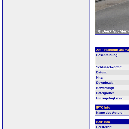
203 · Frankfurt am M
Beschreibung:
Schlüsselwörter:
Datum:
Hits:
Downloads:
Bewertung:
Dateigröße:
Hinzugefügt von:
IPTC Info
Name des Autors:
EXIF Info
Hersteller: