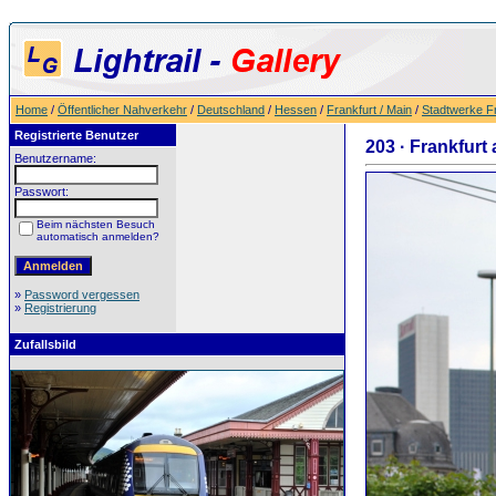
Home
/
Öffentlicher Nahverkehr
/
Deutschland
/
Hessen
/
Frankfurt / Main
/
Stadtwerke F
Registrierte Benutzer
203 · Frankfur
Benutzername:
Passwort:
Beim nächsten Besuch
automatisch anmelden?
»
Password vergessen
»
Registrierung
Zufallsbild