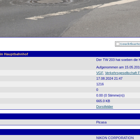
ain Hauptbahnhof
Der TW 203 hat soeben die H
Aufgenommen am 15.05.201
VGF
,
Verkehrsgesellschaft F
17.08.2024 21:47
1216
0
0.00 (0 Stimme(n))
665.0 KB
Dorstfelder
Picasa
NIKON CORPORATION