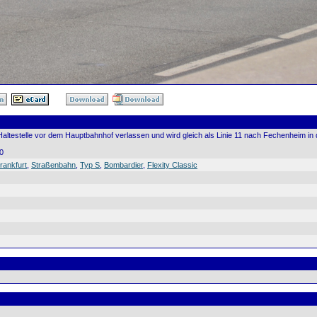
altestelle vor dem Hauptbahnhof verlassen und wird gleich als Linie 11 nach Fechenheim in
0
rankfurt
,
Straßenbahn
,
Typ S
,
Bombardier
,
Flexity Classic