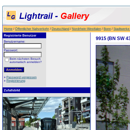
Home
/
Öffentlicher Nahverkehr
/
Deutschland
/
Nordrhein-Westfalen
/
Bonn
/
Stadtwerke
Registrierte Benutzer
9915 (BN SW 433
Benutzername:
Passwort:
Beim nächsten Besuch
automatisch anmelden?
»
Password vergessen
»
Registrierung
Zufallsbild