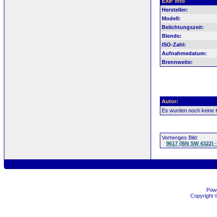
EXIF Info
Hersteller:
Modell:
Belichtungszeit:
Blende:
ISO-Zahl:
Aufnahmedatum:
Brennweite:
Autor:
Es wurden noch keine
Vorheriges Bild:
9617 (BN SW 4322) ·
Pow
Copyright