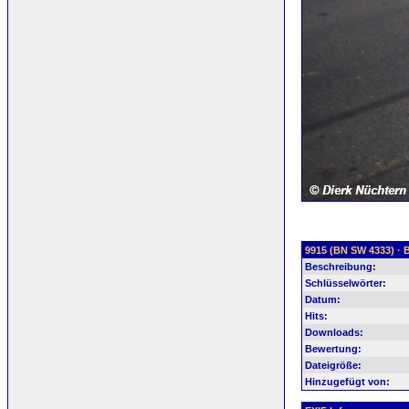
9915 (BN SW 4333) · B
Beschreibung:
Schlüsselwörter:
Datum:
Hits:
Downloads:
Bewertung:
Dateigröße:
Hinzugefügt von: