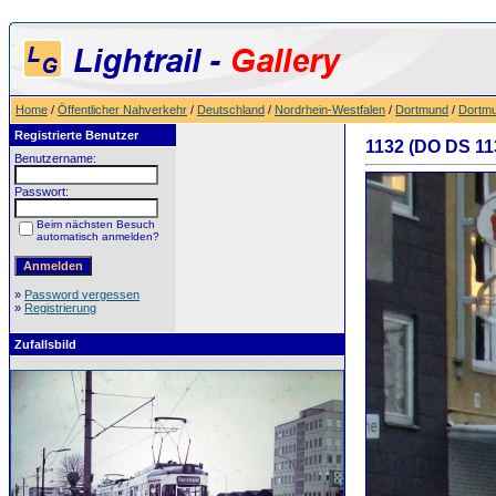
Home
/
Öffentlicher Nahverkehr
/
Deutschland
/
Nordrhein-Westfalen
/
Dortmund
/
Dortmu
Registrierte Benutzer
1132 (DO DS 113
Benutzername:
Passwort:
Beim nächsten Besuch
automatisch anmelden?
»
Password vergessen
»
Registrierung
Zufallsbild