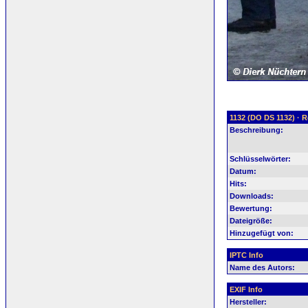
1132 (DO DS 1132) · R
Beschreibung:
Schlüsselwörter:
Datum:
Hits:
Downloads:
Bewertung:
Dateigröße:
Hinzugefügt von:
IPTC Info
Name des Autors:
EXIF Info
Hersteller: