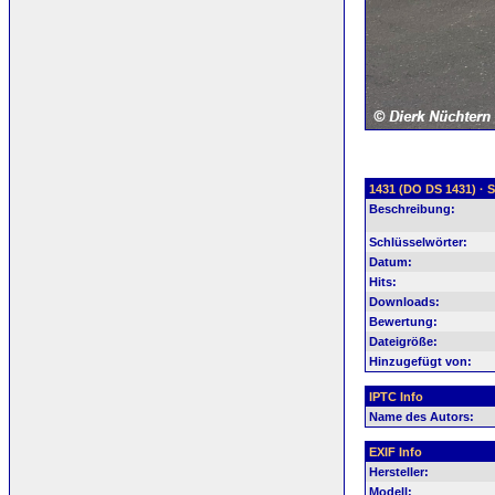
1431 (DO DS 1431) · 
Beschreibung:
Schlüsselwörter:
Datum:
Hits:
Downloads:
Bewertung:
Dateigröße:
Hinzugefügt von:
IPTC Info
Name des Autors:
EXIF Info
Hersteller:
Modell: