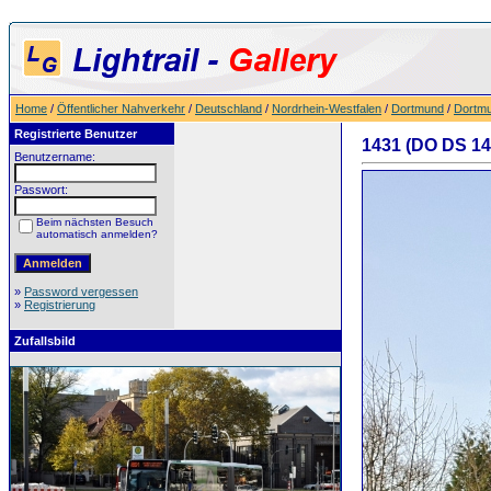
Home
/
Öffentlicher Nahverkehr
/
Deutschland
/
Nordrhein-Westfalen
/
Dortmund
/
Dortmu
Registrierte Benutzer
1431 (DO DS 14
Benutzername:
Passwort:
Beim nächsten Besuch
automatisch anmelden?
»
Password vergessen
»
Registrierung
Zufallsbild