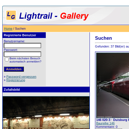
Home
/ Suchen
Registrierte Benutzer
Suchen
Benutzername:
Gefunden: 37 Bild(er) auf
Passwort:
Beim nächsten Besuch
automatisch anmelden?
»
Password vergessen
»
Registrierung
Zufallsbild
146 020-3 · Duisburg 
Baureihe 146
Kommentare: 0