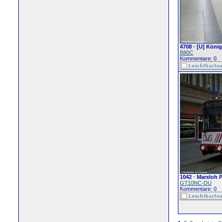
4708 · [U] König
B80C
Kommentare: 0
1042 · Marxloh 
GT10NC-DU
Kommentare: 0