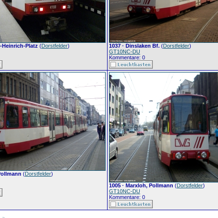
-Heinrich-Platz
(
Dorstfelder
)
1037 · Dinslaken Bf.
(
Dorstfelder
)
GT10NC-DU
Kommentare: 0
Pollmann
(
Dorstfelder
)
1005 · Marxloh, Pollmann
(
Dorstfelder
)
GT10NC-DU
Kommentare: 0