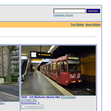
Erweiterte Suche
Top Bilder
Neue Bilder
1032 · [U] Mülheim (Ruhr) Hbf
(
Dorstfelder
)
GT10NC-DU
lder
)
Kommentare: 0