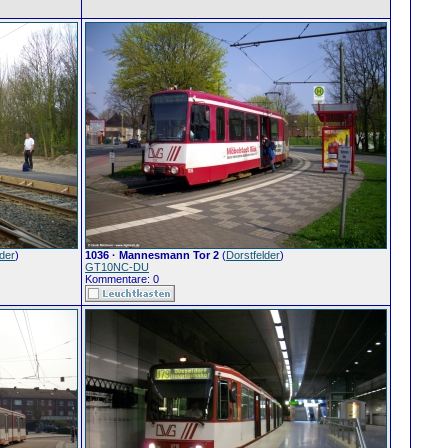
lder
)
1036 · Mannesmann Tor 2
(
Dorstfelder
)
GT10NC-DU
Kommentare: 0