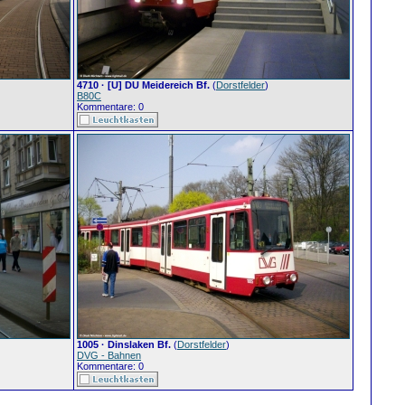
4710 · [U] DU Meidereich Bf.
(
Dorstfelder
)
B80C
Kommentare: 0
1005 · Dinslaken Bf.
(
Dorstfelder
)
DVG - Bahnen
Kommentare: 0