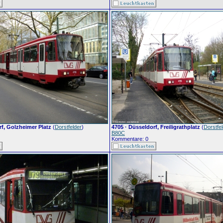
rf, Golzheimer Platz
(
Dorstfelder
)
4705 · Düsseldorf, Freiligrathplatz
(
Dorstfe
B80C
Kommentare: 0