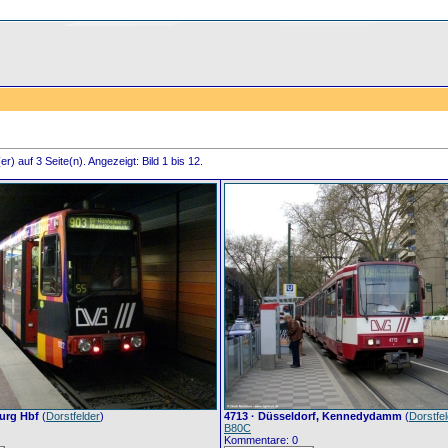
r) auf 3 Seite(n). Angezeigt: Bild 1 bis 12.
burg Hbf
(
Dorstfelder
)
4713 · Düsseldorf, Kennedydamm
(
Dorstfe
B80C
Kommentare: 0