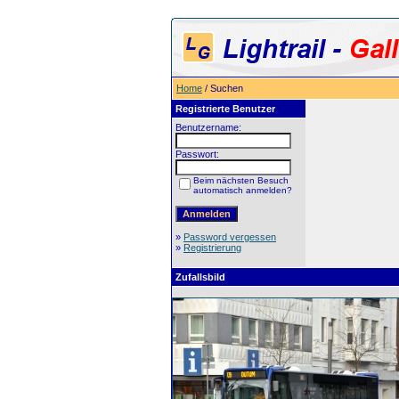
Home
/ Suchen
Registrierte Benutzer
Benutzername:
Passwort:
Beim nächsten Besuch
automatisch anmelden?
»
Password vergessen
»
Registrierung
Zufallsbild