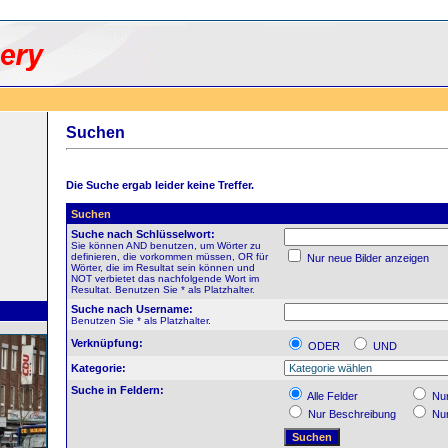
Suchen
Die Suche ergab leider keine Treffer.
Suchen
Suche nach Schlüsselwort:
Sie können AND benutzen, um Wörter zu
definieren, die vorkommen müssen, OR für
Nur neue Bilder anzeigen
Wörter, die im Resultat sein können und
NOT verbietet das nachfolgende Wort im
Resultat. Benutzen Sie * als Platzhalter.
Suche nach Username:
Benutzen Sie * als Platzhalter.
Verknüpfung:
ODER
UND
Kategorie:
Suche in Feldern:
Alle Felder
Nur
Nur Beschreibung
Nur