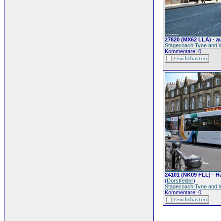
27820 (MX62 LLA) · au
Stagecoach Tyne and 
Kommentare: 0
24101 (NK09 FLL) · Ha
(
Dorstfelder
)
Stagecoach Tyne and 
Kommentare: 0