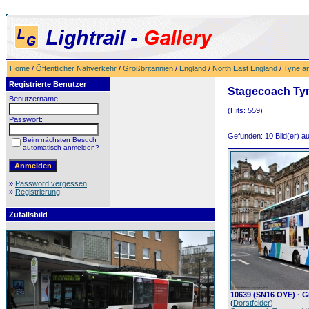
Home
/
Öffentlicher Nahverkehr
/
Großbritannien
/
England
/
North East England
/
Tyne a
Registrierte Benutzer
Stagecoach Ty
Benutzername:
(Hits: 559)
Passwort:
Gefunden: 10 Bild(er) auf
Beim nächsten Besuch
automatisch anmelden?
»
Password vergessen
»
Registrierung
Zufallsbild
10639 (SN16 OYE) · Gr
(
Dorstfelder
)