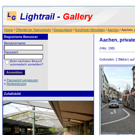
Home
/
Öffentlicher Nahverkehr
/
Deutschland
/
Nordrhein-Westfalen
/
Aachen
/ Aachen, 
Registrierte Benutzer
Aachen, privat
Benutzername:
(Hits: 198)
Passwort:
Gefunden: 2 Bild(er) auf 
Beim nächsten Besuch
automatisch anmelden?
»
Password vergessen
»
Registrierung
Zufallsbild