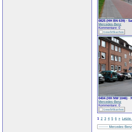
0825 (HH BN 639) · 
Mercedes-Benz
Kommentare: 0
0404 (HH NW 1046) ·
Mercedes-Benz
Kommentare: 0
1
2
3
4
5
6
»
Letzte 