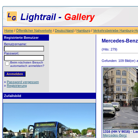
Home
/
Öffentlicher Nahverkehr
/
Deutschland
/
Hamburg
/
Verkehrsbetriebe Hamburg-Ho
Registrierte Benutzer
Mercedes-Benz
Benutzername:
(Hits: 279)
Passwort:
Gefunden: 109 Bild(er) au
Beim nächsten Besuch
automatisch anmelden?
»
Password vergessen
»
Registrierung
Zufallsbild
1316 (HH V 9016) · L
Mercedes-Benz