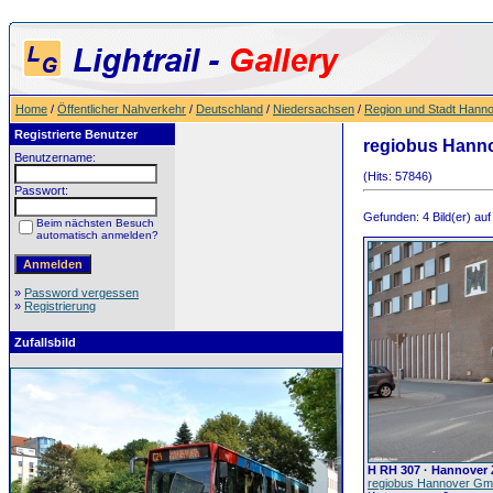
Home
/
Öffentlicher Nahverkehr
/
Deutschland
/
Niedersachsen
/
Region und Stadt Hann
Registrierte Benutzer
regiobus Hann
Benutzername:
(Hits: 57846)
Passwort:
Gefunden: 4 Bild(er) auf 
Beim nächsten Besuch
automatisch anmelden?
»
Password vergessen
»
Registrierung
Zufallsbild
H RH 307 · Hannover
regiobus Hannover G