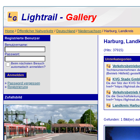
Home
/
Öffentlicher Nahverkehr
/
Deutschland
/
Niedersachsen
/ Harburg, Landkreis
Registrierte Benutzer
Harburg, Landk
Benutzername:
(Hits: 37915)
Passwort:
Unterkategorien
Beim nächsten Besuch
Verkehrsbetrieb
automatisch anmelden?
Tochterunternehmen de
(Betrieb Hittfeld) gestell
KVG Stade Gmb
»
Password vergessen
Da der Sitz der KVG St
href="https://lightrai
»
Registrierung
Verkehrsbetrie
Da die Geschäftsleitung
Zufallsbild
href="https://lightrai
Landkreis Harbu
Gefunden: 1 Bild(er) auf 