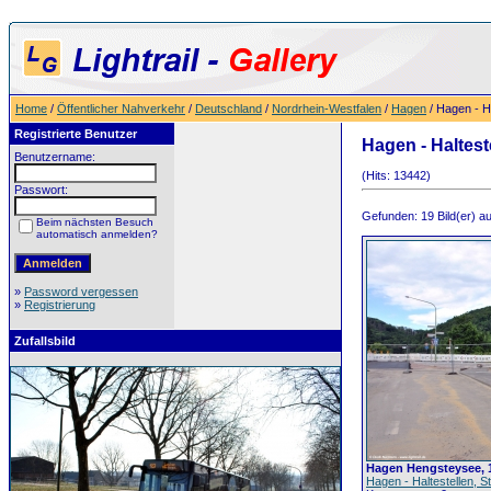
Home
/
Öffentlicher Nahverkehr
/
Deutschland
/
Nordrhein-Westfalen
/
Hagen
/ Hagen - H
Registrierte Benutzer
Hagen - Haltes
Benutzername:
(Hits: 13442)
Passwort:
Gefunden: 19 Bild(er) auf
Beim nächsten Besuch
automatisch anmelden?
»
Password vergessen
»
Registrierung
Zufallsbild
Hagen Hengsteysee, 1
Hagen - Haltestellen,