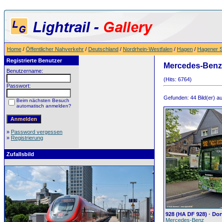
Home
/
Öffentlicher Nahverkehr
/
Deutschland
/
Nordrhein-Westfalen
/
Hagen
/
Hagener 
Registrierte Benutzer
Mercedes-Benz
Benutzername:
(Hits: 6764)
Passwort:
Gefunden: 44 Bild(er) auf
Beim nächsten Besuch
automatisch anmelden?
»
Password vergessen
»
Registrierung
Zufallsbild
928 (HA DF 928) · D
Mercedes-Benz