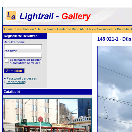
Home
/
Eisenbahnen
/
Deutschland
/
Deutsche Bahn AG
/
Elektrolokomotiven
/
Baureihe 
Registrierte Benutzer
146 021-1 · Düs
Benutzername:
Passwort:
Beim nächsten Besuch
automatisch anmelden?
»
Password vergessen
»
Registrierung
Zufallsbild