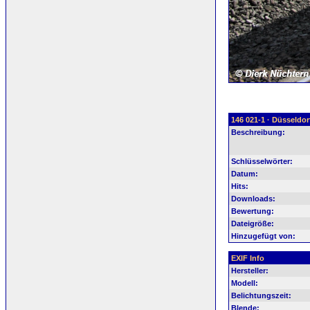
146 021-1 · Düsseldo
Beschreibung:
Schlüsselwörter:
Datum:
Hits:
Downloads:
Bewertung:
Dateigröße:
Hinzugefügt von:
EXIF Info
Hersteller:
Modell:
Belichtungszeit:
Blende: